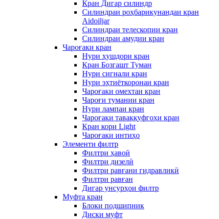
Кран Дигар силиндр
Силиндраи роҳбарикунандаи кран
Aidoiljar
Силиндраи телескопии кран
Силиндраи амудии кран
Чароғаки кран
Нури ҳушдори кран
Кран Бозгашт Туман
Нури сигнали кран
Нури эҳтиёткоронаи кран
Чароғаки омехтаи кран
Чароғи тумании кран
Нури лампаи кран
Чароғаки таваққуфгоҳи кран
Кран кори Light
Чароғаки интиҳо
Элементи филтр
Филтри ҳавоӣ
Филтри дизелӣ
Филтри равғани гидравликӣ
Филтри равған
Дигар унсурҳои филтр
Муфта кран
Блоки подшипник
Диски муфт