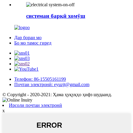
системаи барқӣ хомӯш
Дар бораи мо
Бо мо тамос гиред
Телефон: 86-15505161199
Почтаи электронӣ: eyuzjt@gmail.com
© Copyright - 2020-2021: Ҳама ҳуқуқҳо ҳифз шудаанд.
Ирсоли почтаи электронӣ
x