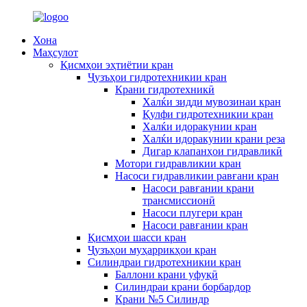
Хона
Маҳсулот
Қисмҳои эҳтиётии кран
Ҷузъҳои гидротехникии кран
Крани гидротехникӣ
Халќи зидди мувозинаи кран
Қулфи гидротехникии кран
Халќи идоракунии кран
Халќи идоракунии крани реза
Дигар клапанҳои гидравликӣ
Мотори гидравликии кран
Насоси гидравликии равғани кран
Насоси равғании крани
трансмиссионӣ
Насоси плугери кран
Насоси равғании кран
Қисмҳои шасси кран
Ҷузъҳои муҳаррикҳои кран
Силиндраи гидротехникии кран
Баллони крани уфуқӣ
Силиндраи крани борбардор
Крани №5 Силиндр