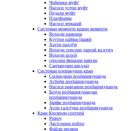
Чойники муфт
Насоси устои муфт
Педали муфт
Платформа
Насоси зеркашӣ
Системаи моменти крани моменти
Воҳиди намоиш
Қуттии пайвастшавӣ
Хатти паҳлӯӣ
Воҳиди сенсори дарозӣ ва кунҷ
Воҳиди асосӣ
сенсори фишори равған
Санҷандаро шиддат
Системаи идоракунии кран
Силиндраи роҳбарикунанда
Асбоби роҳбарикунанда
Насоси равғании роҳбарикунанда
Бозуи роҳбарикунандаи
роҳбарикунанда
Зарфи роҳбарикунанда
Асои галстуки роҳбарикунанда
Кран Қисмҳои сохторӣ
Ривоҷ
Дастгирии пойҳо
Файли ресмон