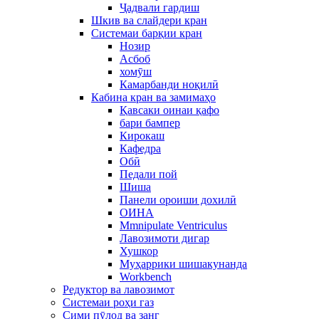
Ҷадвали гардиш
Шкив ва слайдери кран
Системаи барқии кран
Нозир
Асбоб
хомӯш
Камарбанди ноқилӣ
Кабина кран ва замимаҳо
Қавсаки оинаи қафо
бари бампер
Кирокаш
Кафедра
Обӣ
Педали пой
Шиша
Панели ороиши дохилӣ
ОИНА
Mmnipulate Ventriculus
Лавозимоти дигар
Хушкор
Муҳаррики шишакунанда
Workbench
Редуктор ва лавозимот
Системаи роҳи газ
Сими пӯлод ва занг