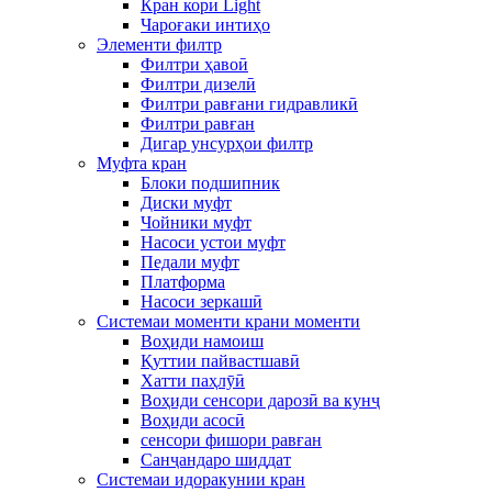
Кран кори Light
Чароғаки интиҳо
Элементи филтр
Филтри ҳавоӣ
Филтри дизелӣ
Филтри равғани гидравликӣ
Филтри равған
Дигар унсурҳои филтр
Муфта кран
Блоки подшипник
Диски муфт
Чойники муфт
Насоси устои муфт
Педали муфт
Платформа
Насоси зеркашӣ
Системаи моменти крани моменти
Воҳиди намоиш
Қуттии пайвастшавӣ
Хатти паҳлӯӣ
Воҳиди сенсори дарозӣ ва кунҷ
Воҳиди асосӣ
сенсори фишори равған
Санҷандаро шиддат
Системаи идоракунии кран