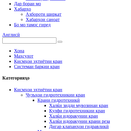
Дар бораи мо
Хабарҳо
Ахбороти ширкат
Хабарҳои саноат
Бо мо тамос гиред
Англисӣ
Хона
Маҳсулот
Қисмҳои эҳтиётии кран
Системаи барқии кран
Категорияҳо
Қисмҳои эҳтиётии кран
Ҷузъҳои гидротехникии кран
Крани гидротехникӣ
Халќи зидди мувозинаи кран
Қулфи гидротехникии кран
Халќи идоракунии кран
Халќи идоракунии крани реза
Дигар клапанҳои гидравликӣ