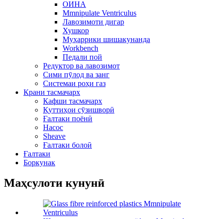
ОИНА
Mmnipulate Ventriculus
Лавозимоти дигар
Хушкор
Муҳаррики шишакунанда
Workbench
Педали пой
Редуктор ва лавозимот
Сими пӯлод ва занг
Системаи роҳи газ
Крани тасмачарх
Кафши тасмачарх
Қуттиҳои сӯзишворӣ
Ғалтаки поёнӣ
Насос
Sheave
Ғалтаки болоӣ
Ғалтаки
Боркунак
Маҳсулоти кунунӣ