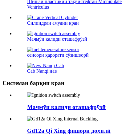
Шишаи пластикии тақвиятёфтаи Mmnipulate
Ventriculus
Силиндраи амудии кран
Маҷмӯи калиди оташафрӯзӣ
сенсори ҳарорати сӯзишворӣ
Cab Nanqi нав
Системаи барқии кран
Маҷмӯи калиди оташафрӯзӣ
Gd12a Qi Xing фишори дохилӣ