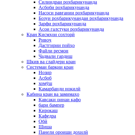
Силиндраи роҳбарикунанда
Асбоби роҳбарикунанда
Насоси равғании роҳбарикунанда
Бозуи роҳбарикунандаи роҳбарикунанда
Зарфи роҳбарикунанда
Асои галстуки роҳбарикунанда
Кран Қисмҳои сохторӣ
Ривоҷ
Дастгирии пойҳо
Файли ресмон
Ҷадвали гардиш
Шкив ва слайдери кран
Системаи барқии кран
Нозир
Асбоб
хомӯш
Камарбанди ноқилӣ
Кабина кран ва замимаҳо
Қавсаки оинаи қафо
бари бампер
Кирокаш
Кафедра
Обӣ
Шиша
Панели ороиши дохилӣ