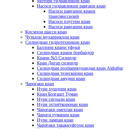
Мотори гидравликии кран
Насоси гидравликии равғани кран
Насоси равғании крани
трансмиссионӣ
Насоси плугери кран
Насоси равғании кран
Қисмҳои шасси кран
Ҷузъҳои муҳаррикҳои кран
Силиндраи гидротехникии кран
Баллони крани уфуқӣ
Силиндраи крани борбардор
Крани №5 Силиндр
Кран Дигар силиндр
Силиндраи роҳбарикунандаи кран Aidoiljar
Силиндраи телескопии кран
Силиндраи амудии кран
Чароғаки кран
Нури ҳушдори кран
Кран Бозгашт Туман
Нури сигнали кран
Нури эҳтиёткоронаи кран
Чароғаки омехтаи кран
Чароғи тумании кран
Нури лампаи кран
Чароғаки таваққуфгоҳи кран